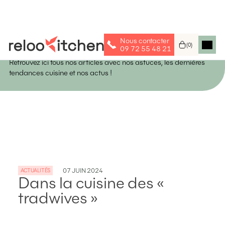
Nous contacter
Astuces & Idées
(
0
)
09 72 55 48 21
Retrouvez ici tous nos articles avec nos astuces, les dernières
tendances cuisine et nos actus !
07
JUIN
2024
ACTUALITÉS
Dans la cuisine des «
tradwives »