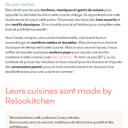
De jolis textiles
Rien de tel que de jolis
torchons, maniques et gants de cuisine
pour
apporter la dernière touche à votre cuisine vintage. Ils apporteront une note
chaleureuse et cosy à cette pièce. Choisissez-les dans des
tons assortis
et
des
motifs classiques
. Et on n’oublie pas le joli tablier pour compléter votre
look de parfaite housewife !
Vous l’aurez compris, une cuisine traditionnelle, c’est avant tout un
assemblage de
matières nobles et durables
. Elles donnent un charme
classique et intemporel à votre cuisine. Mais si vous vous en lassez, il vous
suffira de rajouter quelques
couleurs peps
pour ajouter une touche
moderne à votre cuisine ( avec
Relookitchen
n'est-ce pas 😉? ), ou au
contraire de poncer les meubles en bois massif pour les éclaircir et d’ajouter
des
accessoires pastel
, pour un look scandinave tout en douceur. Une
excellente base pour une cuisine en somme !
Leurs cuisines sont made by
Relookitchen
Relookchitchen a été conforme à mes attentes.
Bon accueil, sens du service, matériaux de très bonne qualité et très
esthétiques.