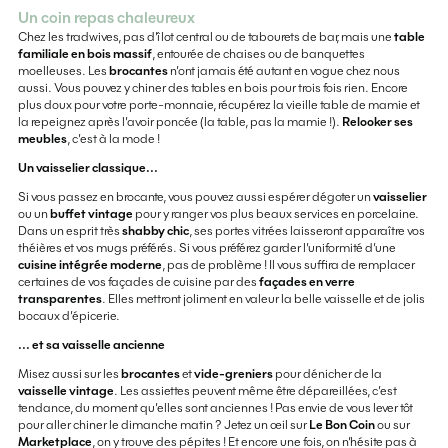
Un coin repas chaleureux
Chez les tradwives, pas d’îlot central ou de tabourets de bar, mais une
table
familiale en bois massif
, entourée de chaises ou de banquettes
moelleuses. Les
brocantes
n’ont jamais été autant en vogue chez nous
aussi. Vous pouvez y chiner des tables en bois pour trois fois rien. Encore
plus doux pour votre porte-monnaie, récupérez la vieille table de mamie et
la repeignez après l’avoir poncée (la table, pas la mamie !).
Relooker ses
meubles
, c’est à la mode !
Un vaisselier classique...
Si vous passez en brocante, vous pouvez aussi espérer dégoter un
vaisselier
ou un
buffet vintage
pour y ranger vos plus beaux services en porcelaine.
Dans un esprit très
shabby chic
, ses portes vitrées laisseront apparaître vos
théières et vos mugs préférés. Si vous préférez garder l’uniformité d’une
cuisine intégrée moderne
, pas de problème ! Il vous suffira de remplacer
certaines de vos façades de cuisine par des
façades en verre
transparentes
. Elles mettront joliment en valeur la belle vaisselle et de jolis
bocaux d’épicerie.
... et sa vaisselle ancienne
Misez aussi sur les
brocantes
et
vide-greniers
pour dénicher de la
vaisselle vintage
. Les assiettes peuvent même être dépareillées, c’est
tendance, du moment qu’elles sont anciennes ! Pas envie de vous lever tôt
pour aller chiner le dimanche matin ? Jetez un œil sur
Le Bon Coin
ou sur
Marketplace
, on y trouve des pépites ! Et encore une fois, on n’hésite pas à