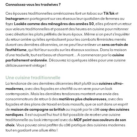
Connaissez-vous les tradwives ?
Ces épouses traditionnelles américaines font un tabac sur
TikTok
et
Instagram
en partageant sur ces réseaux leur quotidien de femmes au
foyer.
Lookée comme des ménagères des années 50
, elles prônent un retour
aux valeurs traditionnelles et passent des heures en cuisine pour mitonner
avec dévotion les plats préférés de leurs époux. Même si on peut s’inquiéter
du retour arrière qu’elles symbolisent pour les combats féministes menés
durant ces dernières décennies, on ne peut leur enlever un
sens certain de
l’esthétisme
, qui fait leur succès sur les réseaux sociaux. Dans la maison
d’une tradwife, tout est beau et charmant... A commencer par la
cuisine
parfaitement ordonnée
. Découvrez ici quelques idées pour une cuisine
délicieusement vintage !
Une cuisine traditionnelle
La tendance de ces dernières décennies était plutôt aux
cuisines ultra-
modernes
, avec des façades en stratifié ou en verre pour un look
contemporain. Mais les dernières tendances montrent une envie des
consommateurs de retour à des
matières plus chaleureuses
, avec des
façades et des plans de travail en bois massifs, que ce soit dans un esprit
de
maison de campagne so british
ou inspiré par le côté
cosy des cuisines
nordiques
. Il est aujourd’hui tout à fait possible de recréer une cuisine
traditionnelle au look intemporel avec du
MDF peint aux couleurs de son
choix
. Vous pouvez ainsi profiter du côté pratique des cuisines modernes
tout en gardant une allure rétro !