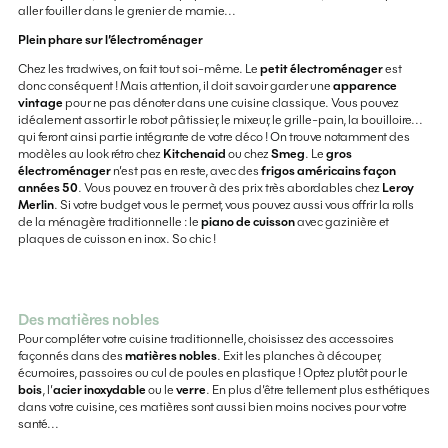
aller fouiller dans le grenier de mamie...
Plein phare sur l’électroménager
Chez les tradwives, on fait tout soi-même. Le
petit électroménager
est
donc conséquent ! Mais attention, il doit savoir garder une
apparence
vintage
pour ne pas dénoter dans une cuisine classique. Vous pouvez
idéalement assortir le robot pâtissier, le mixeur, le grille-pain, la bouilloire...
qui feront ainsi partie intégrante de votre déco ! On trouve notamment des
modèles au look rétro chez
Kitchenaid
ou chez
Smeg
. Le
gros
électroménager
n’est pas en reste, avec des
frigos américains façon
années 50
. Vous pouvez en trouver à des prix très abordables chez
Leroy
Merlin
. Si votre budget vous le permet, vous pouvez aussi vous offrir la rolls
de la ménagère traditionnelle : le
piano de cuisson
avec gazinière et
plaques de cuisson en inox. So chic !
Des matières nobles
Pour compléter votre cuisine traditionnelle, choisissez des accessoires
façonnés dans des
matières nobles
. Exit les planches à découper,
écumoires, passoires ou cul de poules en plastique ! Optez plutôt pour le
bois
, l’
acier inoxydable
ou le
verre
. En plus d’être tellement plus esthétiques
dans votre cuisine, ces matières sont aussi bien moins nocives pour votre
santé...