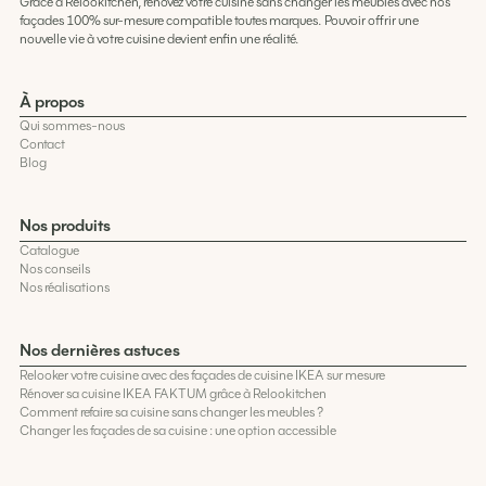
Grâce à Relookitchen, rénovez votre cuisine sans changer les meubles avec nos
façades 100% sur-mesure compatible toutes marques. Pouvoir offrir une
nouvelle vie à votre cuisine devient enfin une réalité.
À propos
Qui sommes-nous
Contact
Blog
Nos produits
Catalogue
Nos conseils
Nos réalisations
Nos dernières astuces
Relooker votre cuisine avec des façades de cuisine IKEA sur mesure
Rénover sa cuisine IKEA FAKTUM grâce à Relookitchen
Comment refaire sa cuisine sans changer les meubles ?
Changer les façades de sa cuisine : une option accessible