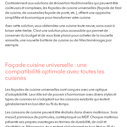
Contrairement aux solutions de rénovation traditionnelles qui peuvent être
coûteuses et complexes, les façades de cuisine universelles (façade de tiroir
de cuisine, de casserolier, façade de porte, etc.), offrent une approche
simplifiée et économique pour transformer votre cuisine.
Avec cette solution, vous obtiendrez une cuisine toute neuve, sans avoir à
briser votre tirelire. C’est une solution plus accessible qui permet de
conserver du budget et de vous faire plaisir pour acheter de la nouvelle
vaisselle, une nouvelle batterie de cuisine ou de l'électroménager, par
exemple.
Façade cuisine universelle : une
compatibilité optimale avec toutes les
cuisines
Les façades de cuisine universelles sont conçues avec une optique
d'adaptabilité. Leur rôle est de pouvoir s'harmoniser avec divers styles et
types de cuisines en s’adaptant sur les caissons existants qui restent
généralement en bon état au fil du temps.
Les caissons de cuisine peuvent être réalisés dans divers matériaux : bois
massif, panneaux de particules, contreplaqué ou MDF. Chaque matériau
présente ses propres avantages en termes de durabilité, de coût et
d'esthétique. Néanmoins, tous restent globalement en bon état au fil du