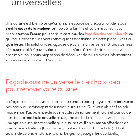
universelles
Une cuisine est bien plus qu'un simple espace de préparation de repas :
c'est le cœur de la maison
, un lieu où la famille et les amis se réunissent.
Avec le temps, l'usure peut se faire sentir sur les
façades des meubles
, ce
qui peut impacter l'aspect esthétique et fonctionnel de cette pièce. C'est là
qu'intervient la solution des façades de cuisine universelles. Si vous pensez
sérieusement à rénover votre cuisine ou même à investir dans un nouvel
ensemble, nous vous proposons de découvrir de plus amples informations
sur ce concept novateur. C'est parti !
Façade cuisine universelle : le choix idéal
pour rénover votre cuisine
La façade cuisine universelle constitue une solution polyvalente et innovante
pour ceux qui envisagent de rénover leur cuisine. Que votre objectif soit de
moderniser l'apparence de vos meubles de rangement hauts et bas ou de
leur donner une toute nouvelle allure, une porte de cuisine universelle est
une option aussi fonctionnelle que qualitative. Il en existe en effet dans de
nombreuses finitions (bois, laqué, peint, mat, satiné, brillant, etc.) et tout
autant de coloris tendance (blanc, beige, noir, sauge, terracotta, etc.).