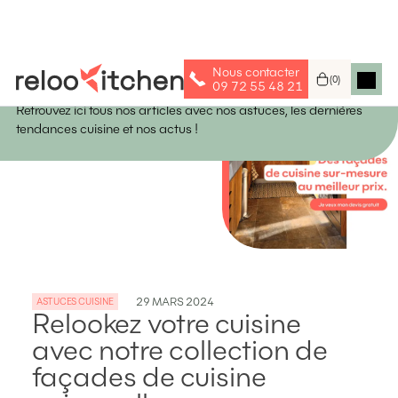
Nous contacter
Astuces & Idées
(
0
)
09 72 55 48 21
Retrouvez ici tous nos articles avec nos astuces, les dernières
tendances cuisine et nos actus !
29
MARS
2024
ASTUCES CUISINE
Relookez votre cuisine
avec notre collection de
façades de cuisine