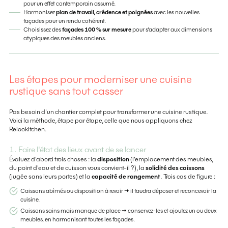
pour un effet contemporain assumé.
Harmonisez
plan de travail, crédence et poignées
avec les nouvelles
façades pour un rendu cohérent.
Choisissez des
façades 100 % sur mesure
pour s'adapter aux dimensions
atypiques des meubles anciens.
Les étapes pour moderniser une cuisine
rustique sans tout casser
Pas besoin d'un chantier complet pour transformer une cuisine rustique.
Voici la méthode, étape par étape, celle que nous appliquons chez
Relookitchen.
1. Faire l'état des lieux avant de se lancer
Évaluez d'abord trois choses : la
disposition
(l'emplacement des meubles,
du point d'eau et de cuisson vous convient-il ?), la
solidité des caissons
(jugée sans leurs portes) et la
capacité de rangement
. Trois cas de figure :
Caissons abîmés ou disposition à revoir → il faudra déposer et reconcevoir la
cuisine.
Caissons sains mais manque de place → conservez-les et ajoutez un ou deux
meubles, en harmonisant toutes les façades.