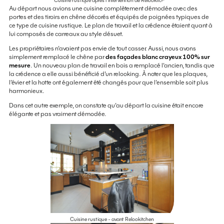
Cuisine rustique après l'intervention de Relookitchen
Au départ nous avions une cuisine complètement démodée avec des
portes et des tiroirs en chêne décorés et équipés de poignées typiques de
ce type de cuisine rustique. Le plan de travail et la crédence étaient quant à
lui composés de carreaux au style désuet.
Les propriétaires n’avaient pas envie de tout casser. Aussi, nous avons
simplement remplacé le chêne par
des façades blanc crayeux 100% sur
mesure
. Un nouveau plan de travail en bois a remplacé l’ancien, tandis que
la crédence a elle aussi bénéficié d’un relooking. À noter que les plaques,
l’évier et la hotte ont également été changés pour que l’ensemble soit plus
harmonieux.
Dans cet autre exemple, on constate qu’au départ la cuisine était encore
élégante et pas vraiment démodée.
Cuisine rustique - avant Relookitchen