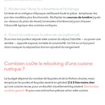
5. Moderniser l'évier, la robinetterie et l'éclairage
Un évier et un mitigeur d'époque vieillissent toute la pièce : remplacez-les
par des modèles plus fonctionnels. Multipliez les
sources de lumière
(spots
au-dessus du plan de travail, luminaires d'ambiance) pour chasser
l'obscurité typique des cuisines rustiques.
6. Ouvrir la cuisine sur la pièce de vie (optionnel)
Si un mur non porteur sépare votre cuisine du séjour, l'abattre — ou poser une
verrière — apporte espace, lumière et convivialité. Un îlot ou un bar peut
alors marquer la séparation tout en ajoutant du rangement.
Combien coûte le relooking d'une cuisine
rustique ?
Le budget dépend du nombre de façades et de la finition choisie, mais
remplacer les portes et façades revient en général
2 à 3 fois moins cher
qu'une cuisine neuve, pour un résultat visuellement équivalent.
Demandez
un devis gratuit
pour une estimation précise selon votre cuisine.