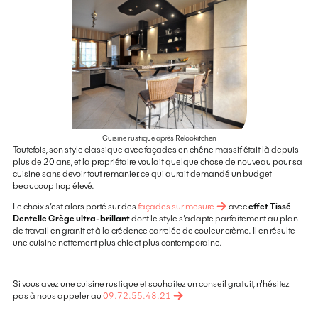
Cuisine rustique après Relookitchen
Toutefois, son style classique avec façades en chêne massif était là depuis
plus de 20 ans, et la propriétaire voulait quelque chose de nouveau pour sa
cuisine sans devoir tout remanier, ce qui aurait demandé un budget
beaucoup trop élevé.
Le choix s’est alors porté sur des
façades sur mesure
avec
effet Tissé
Dentelle Grège ultra-brillant
dont le style s’adapte parfaitement au plan
de travail en granit et à la crédence carrelée de couleur crème. Il en résulte
une cuisine nettement plus chic et plus contemporaine.
Si vous avez une cuisine rustique et souhaitez un conseil gratuit, n'hésitez
pas à nous appeler au
09.72.55.48.21