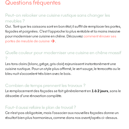
Questions fréquentes
Peut-on relooker une cuisine rustique sans changer les
meubles ?
Oui. Tant que les caissons sont en bon état, il suffit de remplacer les portes,
façades et poignées. C'est l'approche la plus rentable et la moins invasive
pour moderniser une cuisine en chêne. Découvrez
comment rénover ses
portes de meuble de cuisine
.
Quelle couleur pour moderniser une cuisine en chêne massif
?
Les tons clairs (blanc, grège, gris clair) rajeunissent instantanément une
cuisine rustique. Pour un style plus affirmé, le vert sauge, le terracotta ou le
bleu nuit s'accordent très bien avec le bois.
Combien de temps prennent les travaux ?
Le remplacement des façades se fait généralement en
1 à 2 jours
, sans le
désordre d'une rénovation complète.
Faut-il aussi refaire le plan de travail ?
Ce n'est pas obligatoire, mais l'associer aux nouvelles façades donne un
résultat bien plus harmonieux, comme dans nos avant/après ci-dessus.