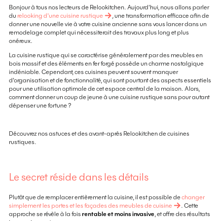
Bonjour à tous nos lecteurs de Relookitchen. Aujourd'hui, nous allons parler
du
relooking d'une cuisine rustique
, une transformation efficace afin de
donner une nouvelle vie à votre cuisine ancienne sans vous lancer dans un
remodelage complet qui nécessiterait des travaux plus long et plus
onéreux.
La cuisine rustique qui se caractérise généralement par des meubles en
bois massif et des éléments en fer forgé possède un charme nostalgique
indéniable. Cependant, ces cuisines peuvent souvent manquer
d'organisation et de fonctionnalité, qui sont pourtant des aspects essentiels
pour une utilisation optimale de cet espace central de la maison. Alors,
comment donner un coup de jeune à une cuisine rustique sans pour autant
dépenser une fortune ?
Découvrez nos astuces et des avant-après Relookitchen de cuisines
rustiques.
Le secret réside dans les détails
Plutôt que de remplacer entièrement la cuisine, il est possible de
changer
simplement les portes et les façades des meubles de cuisine
. Cette
approche se révèle à la fois
rentable et moins invasive
, et offre des résultats