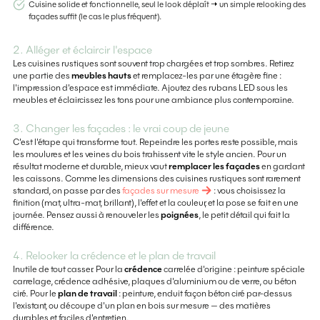
Cuisine solide et fonctionnelle, seul le look déplaît → un simple relooking des
façades suffit (le cas le plus fréquent).
2. Alléger et éclaircir l'espace
Les cuisines rustiques sont souvent trop chargées et trop sombres. Retirez
une partie des
meubles hauts
et remplacez-les par une étagère fine :
l'impression d'espace est immédiate. Ajoutez des rubans LED sous les
meubles et éclaircissez les tons pour une ambiance plus contemporaine.
3. Changer les façades : le vrai coup de jeune
C'est l'étape qui transforme tout. Repeindre les portes reste possible, mais
les moulures et les veines du bois trahissent vite le style ancien. Pour un
résultat moderne et durable, mieux vaut
remplacer les façades
en gardant
les caissons. Comme les dimensions des cuisines rustiques sont rarement
standard, on passe par des
façades sur mesure
: vous choisissez la
finition (mat, ultra-mat, brillant), l'effet et la couleur, et la pose se fait en une
journée. Pensez aussi à renouveler les
poignées
, le petit détail qui fait la
différence.
4. Relooker la crédence et le plan de travail
Inutile de tout casser. Pour la
crédence
carrelée d'origine : peinture spéciale
carrelage, crédence adhésive, plaques d'aluminium ou de verre, ou béton
ciré. Pour le
plan de travail
: peinture, enduit façon béton ciré par-dessus
l'existant, ou découpe d'un plan en bois sur mesure — des matières
durables et faciles d'entretien.