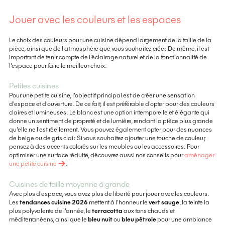
Jouer avec les couleurs et les espaces
Le choix des couleurs pour une cuisine dépend largement de la taille de la
pièce, ainsi que de l'atmosphère que vous souhaitez créer. De même, il est
important de tenir compte de l'éclairage naturel et de la fonctionnalité de
l'espace pour faire le meilleur choix.
Petites cuisines
Pour une petite cuisine, l'objectif principal est de créer une sensation
d'espace et d'ouverture. De ce fait, il est préférable d'opter pour des couleurs
claires et lumineuses. Le blanc est une option intemporelle et élégante qui
donne un sentiment de propreté et de lumière, rendant la pièce plus grande
qu'elle ne l'est réellement. Vous pouvez également opter pour des nuances
de beige ou de gris clair. Si vous souhaitez ajouter une touche de couleur,
pensez à des accents colorés sur les meubles ou les accessoires. Pour
optimiser une surface réduite, découvrez aussi nos conseils pour
aménager
une petite cuisine
.
Cuisines de taille moyenne à grande
Avec plus d'espace, vous avez plus de liberté pour jouer avec les couleurs.
Les
tendances cuisine 2026
mettent à l'honneur le
vert sauge
, la teinte la
plus polyvalente de l'année, le
terracotta
aux tons chauds et
méditerranéens, ainsi que le
bleu nuit
ou
bleu pétrole
pour une ambiance