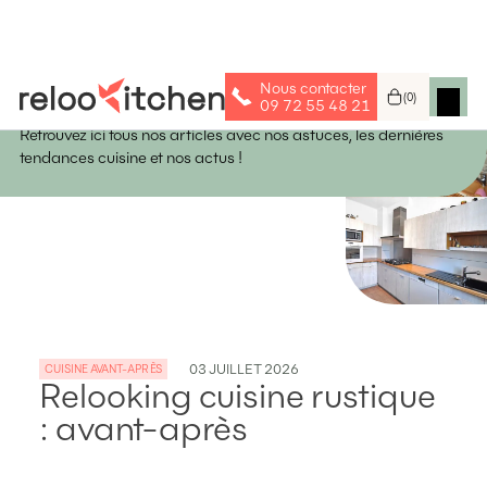
Nous contacter
Astuces & Idées
(
0
)
09 72 55 48 21
Retrouvez ici tous nos articles avec nos astuces, les dernières
tendances cuisine et nos actus !
03
JUILLET
2026
CUISINE AVANT-APRÈS
Relooking cuisine rustique
: avant-après