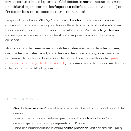
enveloppante et haut de gamme. Côté finition, le
mat
s'impose comme la
plus désirable, tout comme les
façades à relief
(cannelures verticales) et
l'imitation bois, qui apporte chaleur et authenticité.
La grande tendance 2026, c'est aussi le
bicolore
: on associe par exemple
des meubles bas vert sauge ou terracotta à des meubles hauts crème ou
blanc cassé pour structurer visuellement la pièce. Avec des
façades sur
mesure
, ces associations sont faciles à composer sans toucher à vos
caissons.
N'oubliez pas de prendre en compte les autres éléments de votre cuisine,
comme les meubles, le sol, la crédence et les accessoires, pour créer une
harmonie de couleurs. Pour choisir la bonne teinte, consultez notre
guide
des couleurs de façade de cuisine
, et assurez-vous de choisir une finition
adaptée à l'humidité de la cuisine.
QUELQUES CONSEILS
Gardez les caissons
s'ils sont sains : seules les façades trahissent l'âge de la
cuisine.
Pour une petite cuisine rustique, privilégiez des
couleurs claires
(blanc
crayeux, grège, gris clair) qui agrandissent l'espace.
Dans une grande cuisine, osez une
teinte profonde
(vert canard, bleu nuit)