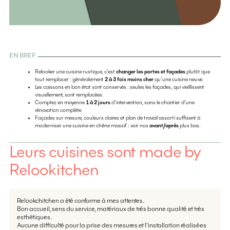
EN BREF
Relooker une cuisine rustique, c'est
changer les portes et façades
plutôt que
tout remplacer : généralement
2 à 3 fois moins cher
qu'une cuisine neuve.
Les caissons en bon état sont conservés : seules les façades, qui vieillissent
visuellement, sont remplacées.
Comptez en moyenne
1 à 2 jours
d'intervention, sans le chantier d'une
rénovation complète.
Façades sur mesure, couleurs claires et plan de travail assorti suffisent à
moderniser une cuisine en chêne massif : voir nos
avant/après
plus bas.
Leurs cuisines sont made by
Relookitchen
Relookchitchen a été conforme à mes attentes.
Bon accueil, sens du service, matériaux de très bonne qualité et très
esthétiques.
Aucune difficulté pour la prise des mesures et l'installation réalisées