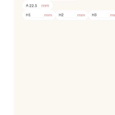
mm
A
mm
mm
m
H1
H2
H3