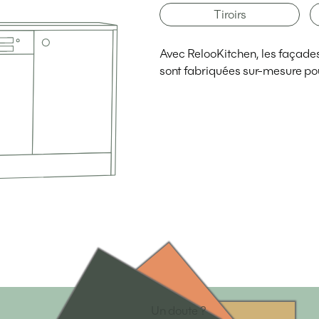
Tiroirs
Avec RelooKitchen, les façades d
sont fabriquées sur-mesure pou
Un doute ?