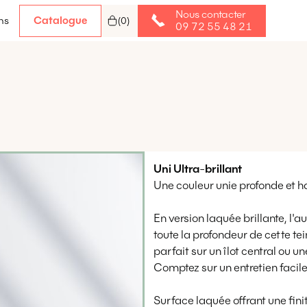
Nous contacter
Catalogue
ns
(
0
)
09 72 55 48 21
Uni
Ultra
-
brillant
Une couleur unie profonde et h
En version laquée brillante, l'au
toute la profondeur de cette te
parfait sur un îlot central ou u
Comptez sur un entretien facile,
Surface laquée offrant une fini