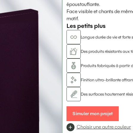
époustouflante.
Face visible et chants de même 
motif.
Les petits plus
Longue durée de vie et forte s
Des produits résistants aux t
Produits fabriqués à partir d
Finition ultra-brillante offra
Des surfaces hautement rési
Simuler mon projet
Choisir une autre couleur