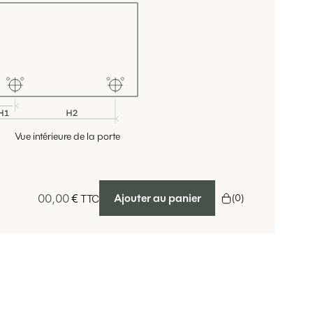
Vue intérieure de la porte
00,00
€
Ajouter au panier
(
0
)
TTC