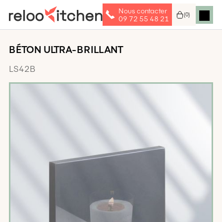
Nous contacter
(
0
)
09 72 55 48 21
BÉTON ULTRA-BRILLANT
LS42B