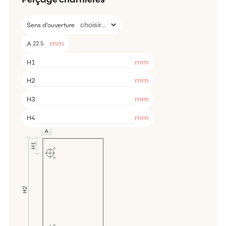
Sens d'ouverture
mm
A
mm
H1
mm
H2
mm
H3
mm
H4