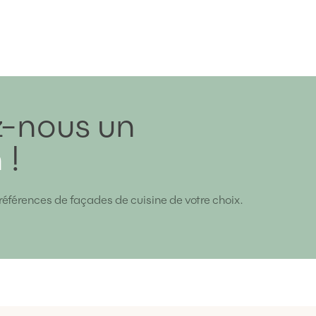
-nous un
n
!
références de façades de cuisine de votre choix.