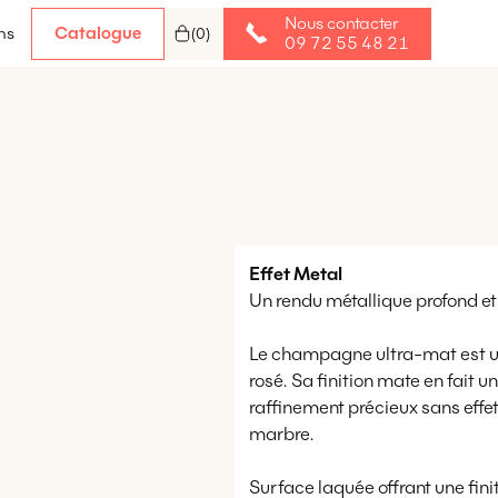
Nous contacter
Catalogue
ns
(
0
)
09 72 55 48 21
Effet
Metal
Un rendu métallique profond et
Le champagne ultra-mat est un m
rosé. Sa finition mate en fait 
raffinement précieux sans effet
marbre.
Surface laquée offrant une fini