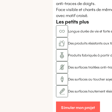
anti-traces de doigts.
Face visible et chants de même
avec motif croisé.
Les petits plus
Longue durée de vie et forte s
Des produits résistants aux t
Produits fabriqués à partir d
Des surfaces traitées anti-tr
Des surfaces au toucher soy
Des surfaces hautement rési
Simuler mon projet