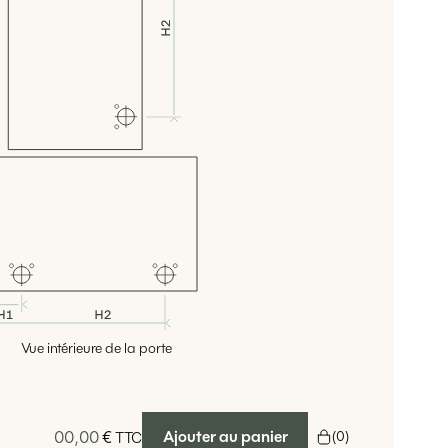
Vue intérieure de la porte
00,00
€
Ajouter au panier
(
0
)
TTC