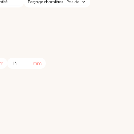
tité
Perçage charnières
m
mm
H4