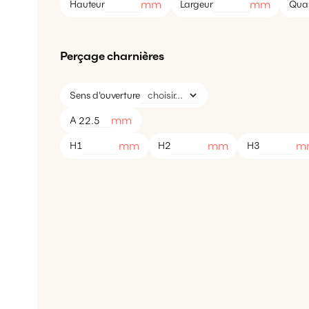
mm
mm
Hauteur
Largeur
Quan
Perçage charnières
Sens d'ouverture
mm
A
mm
mm
m
H1
H2
H3