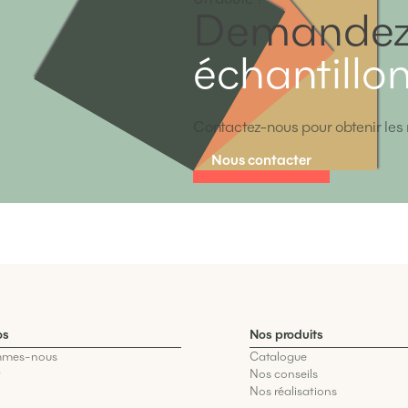
Demandez
échantillo
Contactez-nous pour obtenir les 
Nous contacter
os
Nos produits
mmes-nous
Catalogue
t
Nos conseils
Nos réalisations