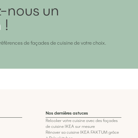
-nous un
n
!
références de façades de cuisine de votre choix.
Nos dernières astuces
Relooker votre cuisine avec des façades
de cuisine IKEA sur mesure
Rénover sa cuisine IKEA FAKTUM grâce
à Relookitchen