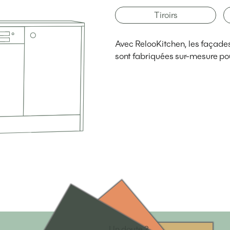
Tiroirs
Avec RelooKitchen, les façades d
sont fabriquées sur-mesure pou
Un doute ?