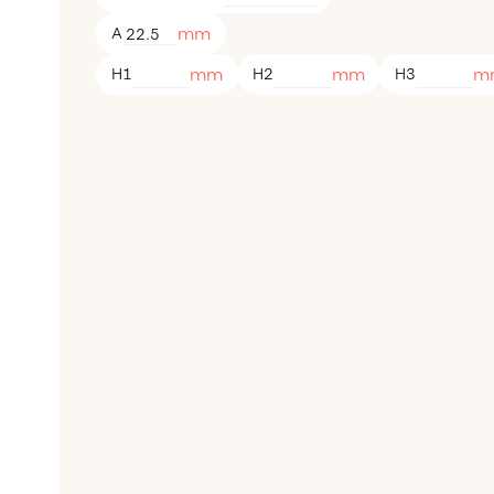
mm
A
mm
mm
m
H1
H2
H3