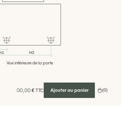
Vue intérieure de la porte
00,00
€
Ajouter au panier
(
0
)
TTC