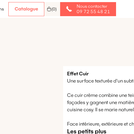
Nous contacter
Catalogue
ns
(
0
)
09 72 55 48 21
Effet
Cuir
Une surface texturée d'un subtil
Ce cuir crème combine une tein
façades y gagnent une matière
cuisine cosy. Il se marie nature
Face intérieure, extérieure et 
Les petits plus