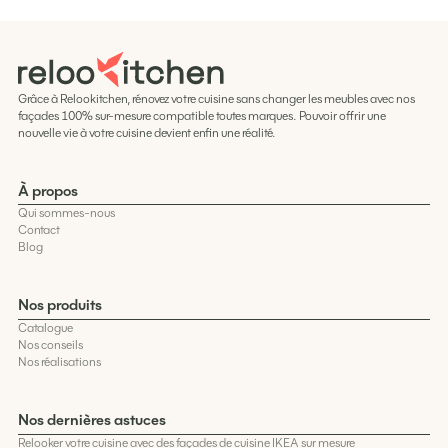
Grâce à Relookitchen, rénovez votre cuisine sans changer les meubles avec nos
façades 100% sur-mesure compatible toutes marques. Pouvoir offrir une
nouvelle vie à votre cuisine devient enfin une réalité.
À propos
Qui sommes-nous
Contact
Blog
Nos produits
Catalogue
Nos conseils
Nos réalisations
Nos dernières astuces
Relooker votre cuisine avec des façades de cuisine IKEA sur mesure