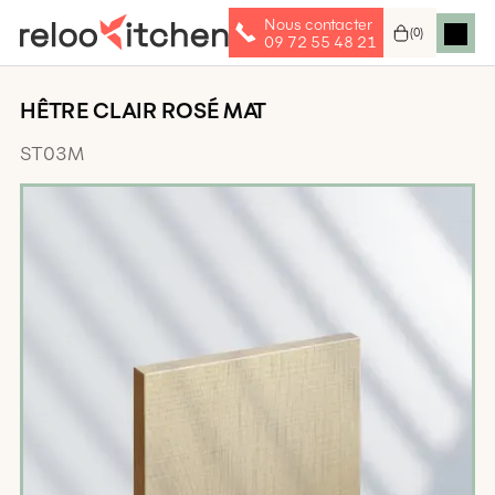
Nous contacter
(
0
)
09 72 55 48 21
HÊTRE CLAIR ROSÉ MAT
ST03M