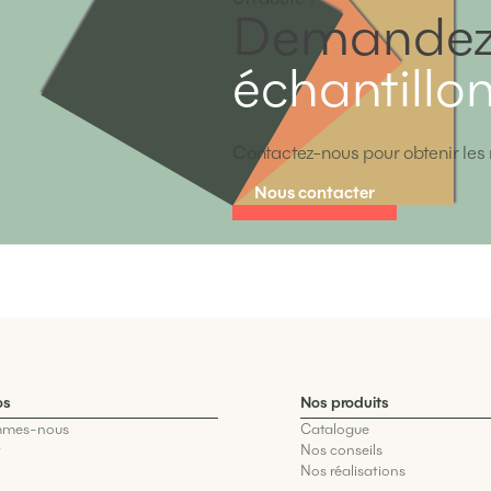
Demandez
échantillo
Contactez-nous pour obtenir les 
Nous contacter
os
Nos produits
mmes-nous
Catalogue
t
Nos conseils
Nos réalisations