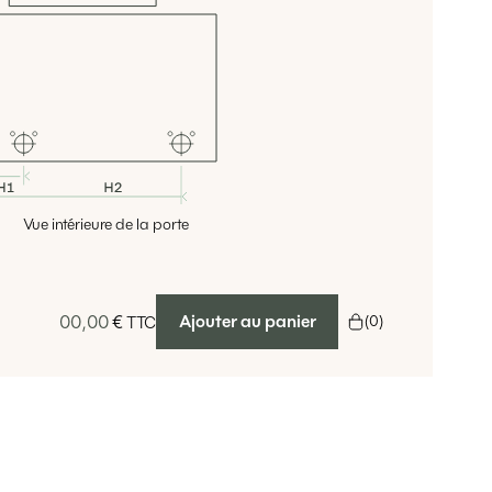
Vue intérieure de la porte
00,00
€
Ajouter au panier
(
0
)
TTC