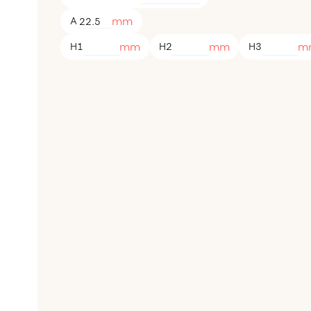
mm
A
mm
mm
m
H1
H2
H3