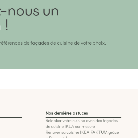
-nous un
n
!
références de façades de cuisine de votre choix.
Nos dernières astuces
Relooker votre cuisine avec des façades
de cuisine IKEA sur mesure
Rénover sa cuisine IKEA FAKTUM grâce
à Relookitchen