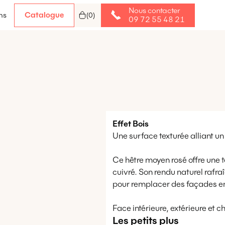
Nous contacter
Catalogue
ns
(
0
)
09 72 55 48 21
Effet
Bois
Une surface texturée alliant un
Ce hêtre moyen rosé offre une te
cuivré. Son rendu naturel rafraî
pour remplacer des façades en h
Face intérieure, extérieure et 
Les petits plus