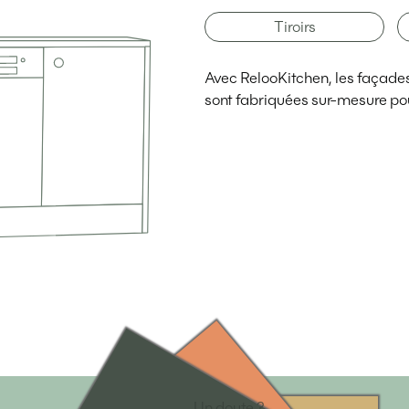
Tiroirs
Avec RelooKitchen, les façades d
sont fabriquées sur-mesure pou
Un doute ?