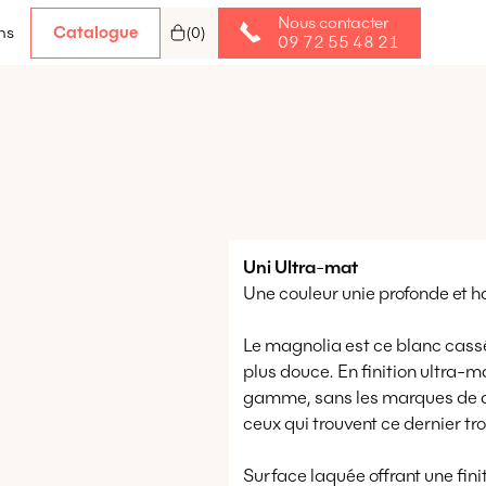
Nous contacter
Catalogue
ns
(
0
)
09 72 55 48 21
Uni
Ultra
-
mat
Une couleur unie profonde et h
Le magnolia est ce blanc cass
plus douce. En finition ultra-m
gamme, sans les marques de doi
ceux qui trouvent ce dernier tro
Surface laquée offrant une fini