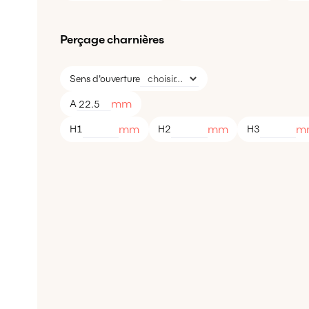
Perçage charnières
Sens d'ouverture
mm
A
mm
mm
m
H1
H2
H3