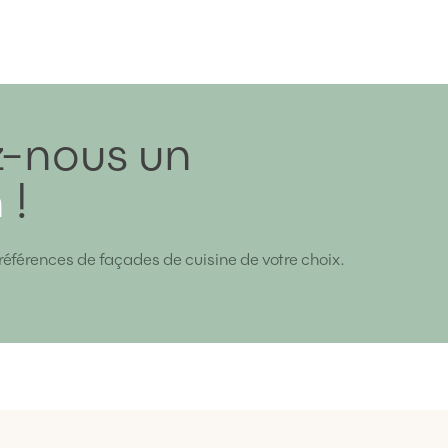
-nous un
n
!
références de façades de cuisine de votre choix.