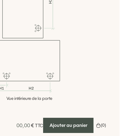
Vue intérieure de la porte
00,00
€
Ajouter au panier
(
0
)
TTC