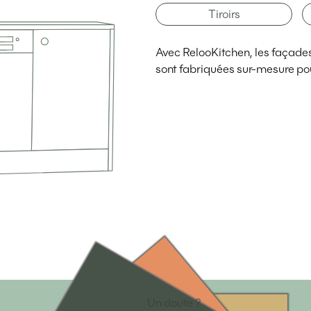
Tiroirs
Avec RelooKitchen, les façades d
sont fabriquées sur-mesure pou
Un doute ?