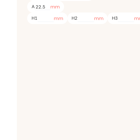
mm
A
mm
mm
m
H1
H2
H3