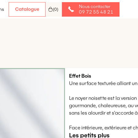
Nous contacter
Catalogue
ns
(
0
)
09 72 55 48 21
Effet
Bois
Une surface texturée alliant un
Le noyer noisette est la version
gourmande, chaleureuse, au vei
sans les alourdir et s'accorde à
Face intérieure, extérieure et 
Les petits plus