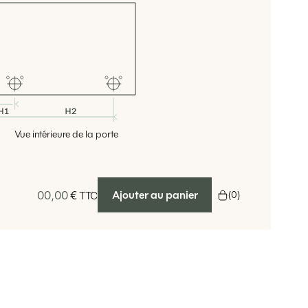
Vue intérieure de la porte
00,00
€
Ajouter au panier
(
0
)
TTC