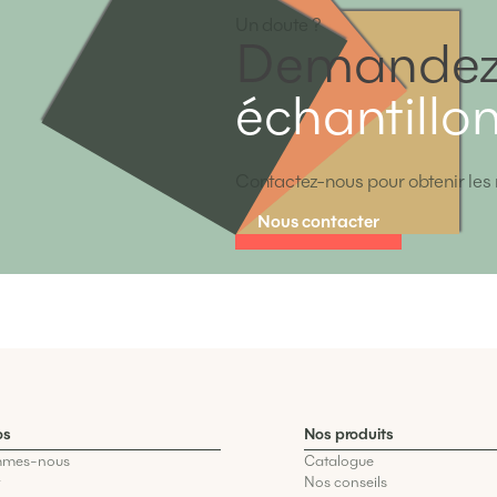
Un doute ?
Demandez
échantillo
Contactez-nous pour obtenir les 
Nous contacter
os
Nos produits
mmes-nous
Catalogue
t
Nos conseils