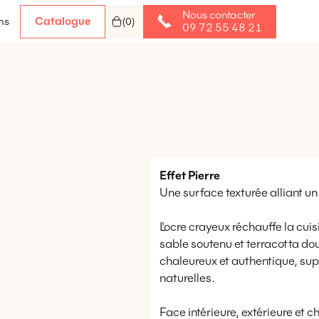
Nous contacter
Catalogue
ns
(
0
)
09 72 55 48 21
Effet
Pierre
Une surface texturée alliant un
L'ocre crayeux réchauffe la cuis
sable soutenu et terracotta do
chaleureux et authentique, sup
naturelles.
Face intérieure, extérieure et 