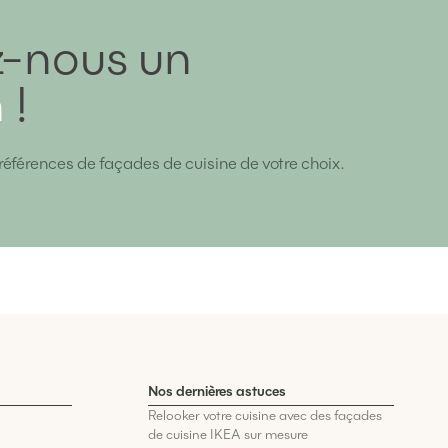
-nous un
n
!
références de façades de cuisine de votre choix.
Nos dernières astuces
Relooker votre cuisine avec des façades
de cuisine IKEA sur mesure