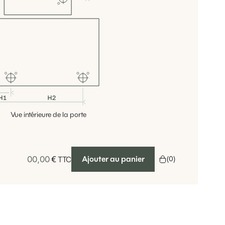
Vue intérieure de la porte
00,00
€
Ajouter au panier
(
0
)
TTC