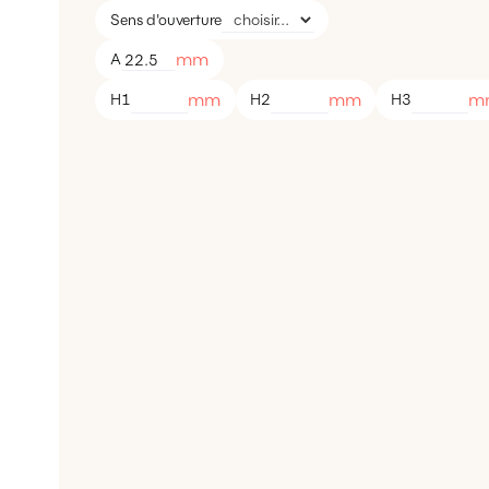
Sens d'ouverture
mm
A
mm
mm
m
H1
H2
H3