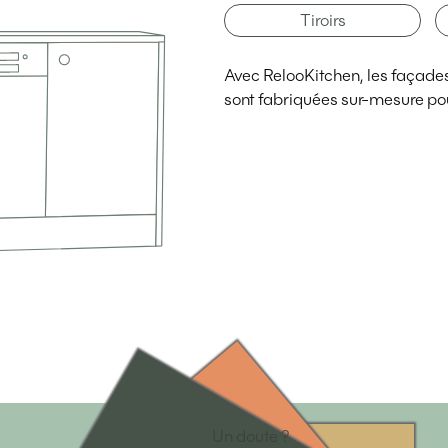
Tiroirs
Avec RelooKitchen, les façades d
sont fabriquées sur-mesure pou
Un doute ?