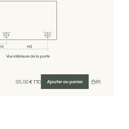
Vue intérieure de la porte
00,00
€
Ajouter au panier
(
0
)
TTC