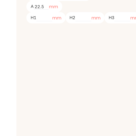
mm
A
mm
mm
m
H1
H2
H3