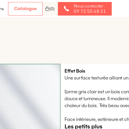
Nous contacter
Catalogue
ns
(
0
)
09 72 55 48 21
Effet
Bois
Une surface texturée alliant un
L'orme gris clair est un bois co
douce et lumineuse. Il moderni
chaleur du bois. Très beau ave
Face intérieure, extérieure et 
Les petits plus