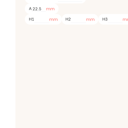
mm
A
mm
mm
m
H1
H2
H3