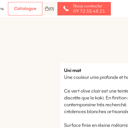
Nous contacter
Catalogue
ns
(
0
)
09 72 55 48 21
Uni
mat
Une couleur unie profonde et h
Ce vert olive clair est une tei
discrète que le kaki. En finit
contemporaine très recherché. I
crédences blanches artisanal
Surface finie en résine mélamine