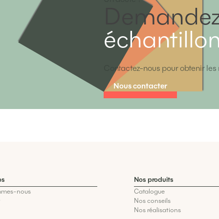
Demandez
échantillo
Contactez-nous pour obtenir les 
Nous contacter
os
Nos produits
mmes-nous
Catalogue
t
Nos conseils
Nos réalisations