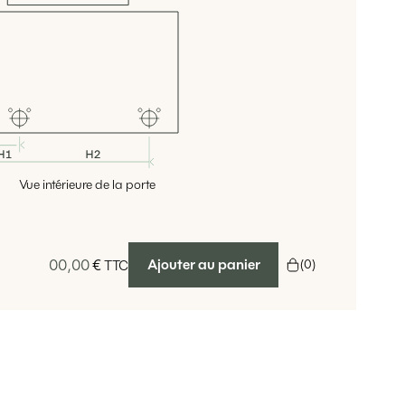
Vue intérieure de la porte
00,00
€
Ajouter au panier
(
0
)
TTC