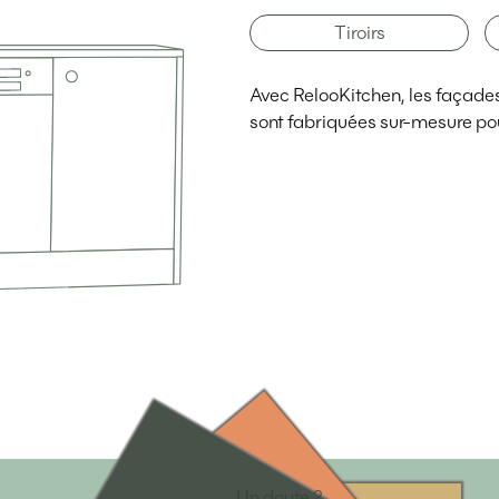
Tiroirs
Avec RelooKitchen, les façades d
sont fabriquées sur-mesure pou
Un doute ?