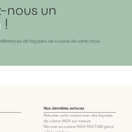
-nous un
n
!
références de façades de cuisine de votre choix.
Nos dernières astuces
Relooker votre cuisine avec des façades
de cuisine IKEA sur mesure
Rénover sa cuisine IKEA FAKTUM grâce
à Relookitchen