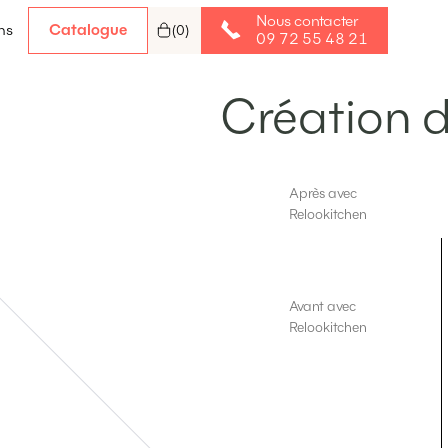
Nous contacter
Catalogue
ns
(
0
)
09 72 55 48 21
Création d
Après avec
Relookitchen
Avant avec
Relookitchen