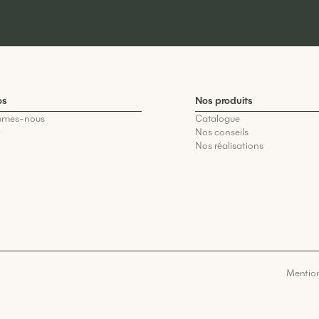
os
Nos produits
mmes-nous
Catalogue
t
Nos conseils
Nos réalisations
Mention