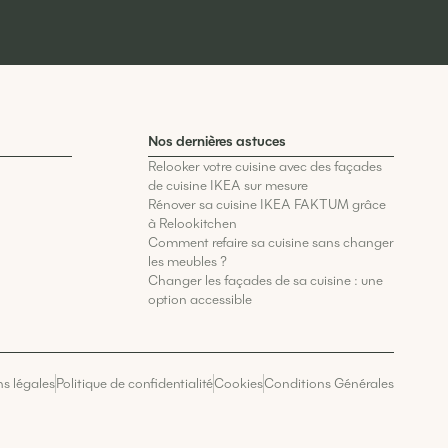
Nos dernières astuces
Relooker votre cuisine avec des façades
de cuisine IKEA sur mesure
Rénover sa cuisine IKEA FAKTUM grâce
à Relookitchen
Comment refaire sa cuisine sans changer
les meubles ?
Changer les façades de sa cuisine : une
option accessible
s légales
Politique de confidentialité
Cookies
Conditions Générales