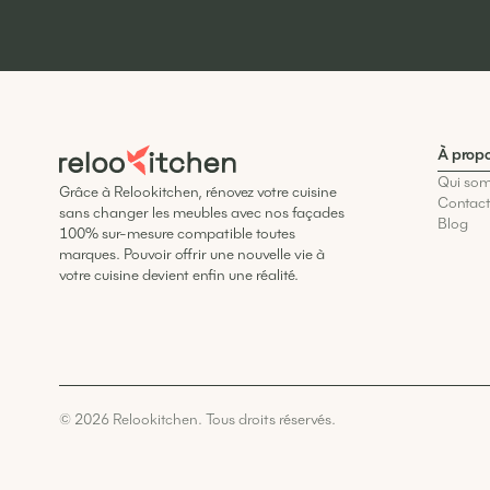
À prop
Qui so
Grâce à Relookitchen, rénovez votre cuisine
Contac
sans changer les meubles avec nos façades
Blog
100% sur-mesure compatible toutes
marques. Pouvoir offrir une nouvelle vie à
votre cuisine devient enfin une réalité.
© 2026 Relookitchen. Tous droits réservés.
Développé par
Codelius, Agence Webflow